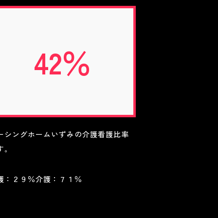
42％
ーシングホームいずみの介護看護比率
す。
護：２９％介護：７１％