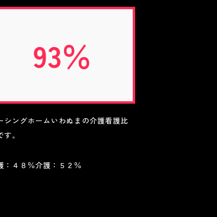
93％
ーシングホームいわぬまの介護看護比
です。
護：４８％介護：５２％