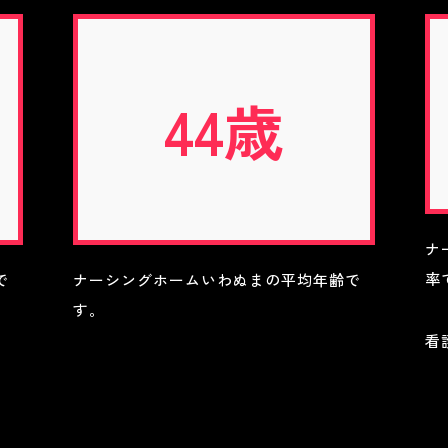
44歳
ナ
率
で
ナーシングホームいわぬまの平均年齢で
す。
看