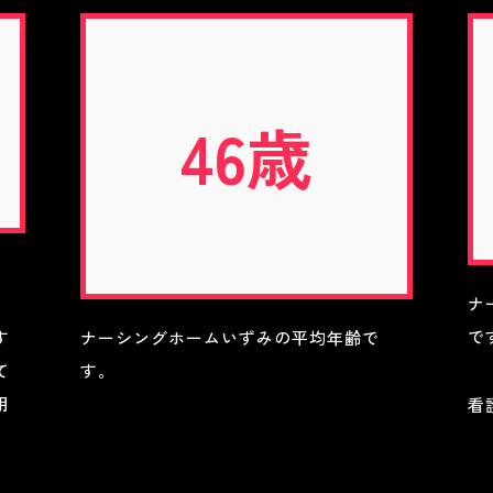
46歳
ナ
で
す
ナーシングホームいずみの平均年齢で
て
す。
用
看